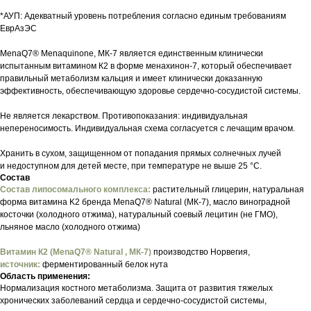
*АУП: Адекватный уровень потребления согласно единым требованиям
ЕврАзЭС
MenaQ7® Menaquinone, МК-7 является единственным клинически
испытанным витамином К2 в форме менахинон-7, который обеспечивает
правильный метаболизм кальция и имеет клинически доказанную
эффективность, обеспечивающую здоровье сердечно-сосудистой системы.
Не является лекарством. Противопоказания: индивидуальная
непереносимость. Индивидуальная схема согласуется с лечащим врачом.
Хранить в сухом, защищенном от попадания прямых солнечных лучей
и недоступном для детей месте, при температуре не выше 25 °C.
Состав
Состав липосомального комплекса:
растительный глицерин, натуральная
форма витамина K2 бренда MenaQ7® Natural (MК-7), масло виноградной
косточки (холодного отжима), натуральный соевый лецитин (не ГМО),
льняное масло (холодного отжима)
Витамин К2 (MenaQ7® Natural , MК-7)
производство Норвегия,
источник:
ферментированный белок нута
Область применения:
Нормализация костного метаболизма. Защита от развития тяжелых
хронических заболеваний сердца и сердечно-сосудистой системы,