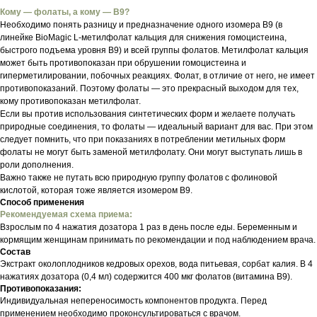
Кому — фолаты, а кому — В9?
Необходимо понять разницу и предназначение одного изомера В9 (в
линейке BіоMаgіс L-метилфолат кальция для снижения гомоцистеина,
быстрого подъема уровня В9) и всей группы фолатов. Метилфолат кальция
может быть противопоказан при обрушении гомоцистеина и
гиперметилировании, побочных реакциях. Фолат, в отличие от него, не имеет
противопоказаний. Поэтому фолаты — это прекрасный выходом для тех,
кому противопоказан метилфолат.
Если вы против использования синтетических форм и желаете получать
природные соединения, то фолаты — идеальный вариант для вас. При этом
следует помнить, что при показаниях в потреблении метильных форм
фолаты не могут быть заменой метилфолату. Они могут выступать лишь в
роли дополнения.
Важно также не путать всю природную группу фолатов с фолиновой
кислотой, которая тоже является изомером В9.
Способ применения
Рекомендуемая схема приема:
Взрослым по 4 нажатия дозатора 1 раз в день после еды. Беременным и
кормящим женщинам принимать по рекомендации и под наблюдением врача.
Состав
Экстракт околоплодников кедровых орехов, вода питьевая, сорбат калия. В 4
нажатиях дозатора (0,4 мл) содержится 400 мкг фолатов (витамина В9).
Противопоказания:
Индивидуальная непереносимость компонентов продукта. Перед
применением необходимо проконсультироваться с врачом.