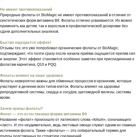
Не имеют противопоказаний
Природные фолаты от BioMagic не имеют противопоказаний в отличие от
синтетических форм витамина В9. Фолаты отлично усваиваются. Их можно
применять как детям, так и взрослым в профилактической дозировке без
сдачи дополнительных анализов.
Быстро ощущается эффект
Отзывы тех, кто уже попробовал органические фолаты от BioMagic,
подтверждают, что почти сразу после начала приёма ощущается прилив сил
и энергии. Этот эффект становится особенно заметен при присоединении к
фолатам карнитина, Q10 и PQQ.
Фолаты влияют на наше здоровье
Фолаты невероятно важны для обменных процессов в организме, которые
участвуют в делении всех типов клеток. Фолаты влияют на здоровье
репродуктивной системы, сердца и сосудов, щитовидной железы, системы
крови.
Зачем нужны фолаты?
Фолат — это естественная форма витамина В9
Название «фолат» произошло от латинского слова «folium», означающего
«лист». И это неудивительно, ведь листовые овощи служат одним из главных
источников фолата. Также «фолаты» — это собирательный термин для
группы родственных по структуре соединений.