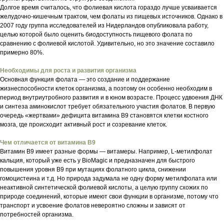
Долгое время считалось, что фолиевая кислота гораздо лучше усваивается
желудочно-кишечным трактом, чем фолаты из пищевых источников. Однако в
2007 году группа исследователей из Нидерландов опубликовала работу,
целью которой было оценить биодоступность пищевого фолата по
сравнению с фолиевой кислотой. Удивительно, но это значение составило
примерно 80%.
Необходимы для роста и развития организма
Основная функция фолата — это создание и поддержание
жизнеспособности клеток организма, а поэтому он особенно необходим в
период внутриутробного развития и в юном возрасте. Процесс удвоения ДНК
и синтеза аминокислот требует обязательного участия фолатов. В первую
очередь «жертвами» дефицита витамина В9 становятся клетки костного
мозга, где происходит активный рост и созревание клеток.
Чем отличается от витамина В9
Витамин В9 имеет разные формы — витамеры. Например, L-метилфолат
кальция, который уже есть у BioMagic и предназначен для быстрого
повышения уровня В9 при мутациях фолатного цикла, снижении
гомоцистеина и т.д. Но природа задумала не одну форму метилфолата или
неактивной синтетической фолиевой кислоты, а целую группу схожих по
природе соединений, которые имеют свои функции в организме, потому что
транспорт и усвоение фолатов невероятно сложны и зависят от
потребностей организма.